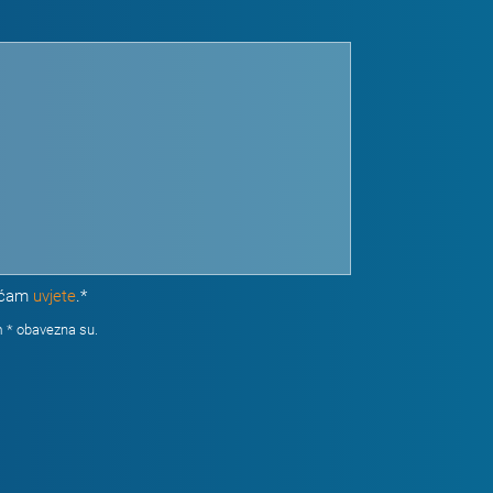
aćam
uvjete
.*
 * obavezna su.