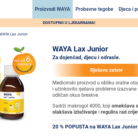
Proizvodi WAYA
Probavne tegobe
Djeca i 
DOSTUPNO U LJEKARNAMA!
WAYA Lax Junior
WAYA Lax Junior
Za dojenčad, djecu i odrasle.
Rješava zatvor
Medicinski proizvod u obliku oralne oto
i učinkovito rješava probleme izazvane
odličan okus breskve.
Sadrži makrogol 4000, koji
omekšava st
olakšava izlučivanje
i
regulira rad crij
20 % POPUSTA na WAYA Lax Junior