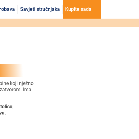
probava
Savjeti stručnjaka
Kupite sada
pine koji nježno
 zatvorom. Ima
olicu,
eva
.