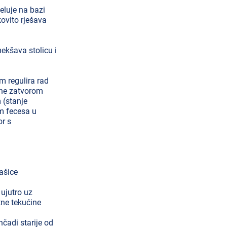
eluje na bazi
ovito rješava
ekšava stolicu i
 regulira rad
ane zatvorom
 (stanje
m fecesa u
or s
ašice
ujutro uz
ne tekućine
čadi starije od