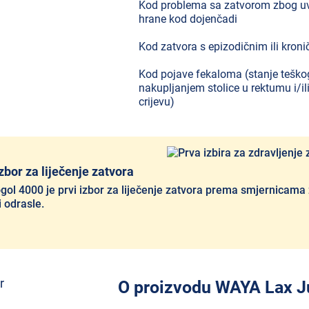
Kod problema sa zatvorom zbog uv
hrane kod dojenčadi
Kod zatvora s epizodičnim ili kron
Kod pojave fekaloma (stanje teško
nakupljanjem stolice u rektumu i/i
crijevu)
izbor za liječenje zatvora
ol 4000 je prvi izbor za liječenje zatvora prema smjernicama
i odrasle.
O proizvodu WAYA Lax J