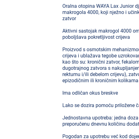
Oralna otopina WAYA Lax Junior dj
makrogola 4000, koji nježno i učink
zatvor
Aktivni sastojak makrogol 4000 om
poboljšava pokretljivost crijeva
Proizvod s osmotskim mehanizmom
crijeva i ublažava tegobe uzrokov
kao što su: kronični zatvor, fekalom
dugotrajnog zatvora s nakupljanje
rektumu i/ili debelom crijevu), zatv
epizodičnim ili kroničnim kolikama
Ima odličan okus breskve
Lako se dozira pomoću priložene č
Jednostavna upotreba: jedna doza 
preporučenu dnevnu količinu dodat
Pogodan za upotrebu već kod dojen