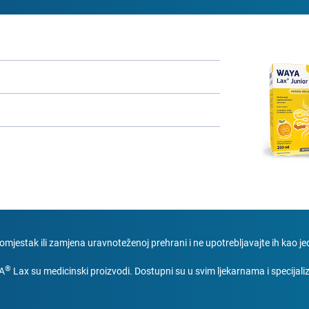
omjestak ili zamjena uravnoteženoj prehrani i ne upotrebljavajte ih kao jed
®
YA
Lax su medicinski proizvodi. Dostupni su u svim ljekarnama i specija