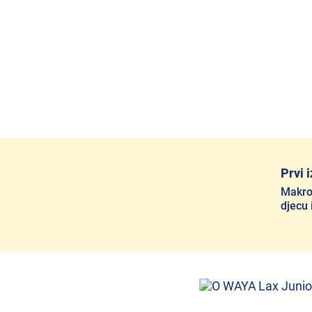
Prvi 
Makrog
djecu 