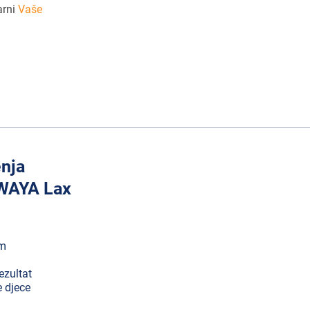
arni
Vaše
enja
 WAYA Lax
om
ezultat
e djece