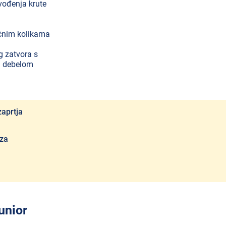
ođenja krute
ičnim kolikama
g zatvora s
li debelom
 za
unior