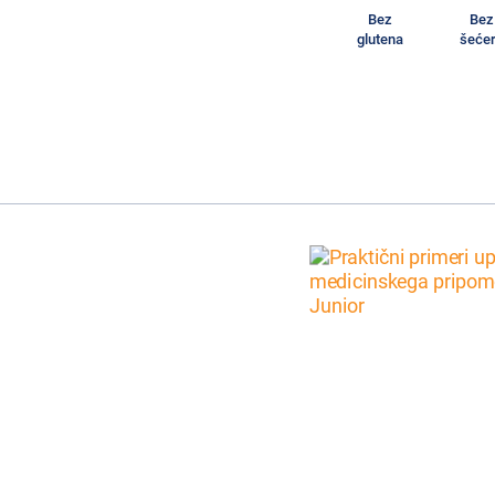
Bez
Bez
glutena
šeće