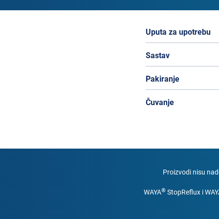
Uputa za upotrebu
Sastav
Pakiranje
Čuvanje
Proizvodi nisu nad
®
WAYA
StopReflux i WA