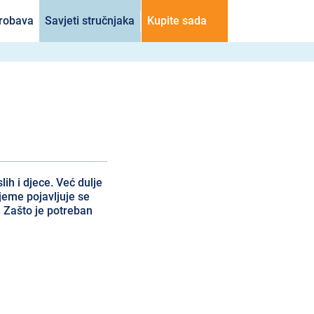
probava
Savjeti stručnjaka
Kupite sada
ih i djece. Već dulje
jeme pojavljuje se
. Zašto je potreban