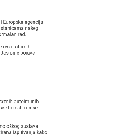
 i Europska agencija
m, stanicama našeg
ormalan rad.
 respiratornih
 Još prije pojave
 raznih autoimunih
sve bolesti čija se
unološkog sustava.
irana ispitivanja kako