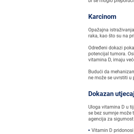
bi se moglo preporuči
Karcinom
Opažajna istraživanja
raka, kao što su na pr
Određeni dokazi pokaz
potencijal tumora. Os
vitamina D, imaju već
Budući da mehanizam 
ne može se uvrstiti u 
Dokazan utjecaj
Uloga vitamina D u tij
se bez sumnje može tv
agencija za sigurnost
Vitamin D pridonosi 