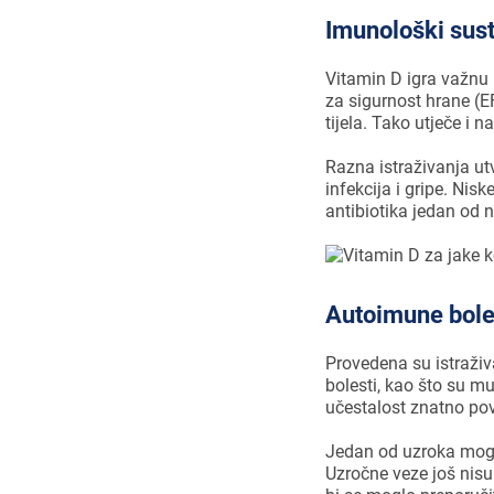
Imunološki sus
Vitamin D igra važnu 
za sigurnost hrane (E
tijela. Tako utječe i
Razna istraživanja ut
infekcija i gripe. Nis
antibiotika jedan od n
Autoimune bole
Provedena su istraživ
bolesti, kao što su mu
učestalost znatno pov
Jedan od uzroka mogao
Uzročne veze još nisu