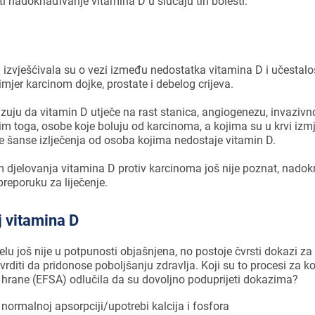
ti nadoknađivanje vitamina D u slučaju tih bolesti.
 izvješćivala su o vezi između nedostatka vitamina D i učestalo
imjer karcinom dojke, prostate i debelog crijeva.
uju da vitamin D utječe na rast stanica, angiogenezu, invazivno
im toga, osobe koje boluju od karcinoma, a kojima su u krvi izmj
e šanse izlječenja od osoba kojima nedostaje vitamin D.
djelovanja vitamina D protiv karcinoma još nije poznat, nadok
preporuku za liječenje.
 vitamina D
elu još nije u potpunosti objašnjena, no postoje čvrsti dokazi z
rditi da pridonose poboljšanju zdravlja. Koji su to procesi za k
 hrane (EFSA) odlučila da su dovoljno poduprijeti dokazima?
normalnoj apsorpciji/upotrebi kalcija i fosfora