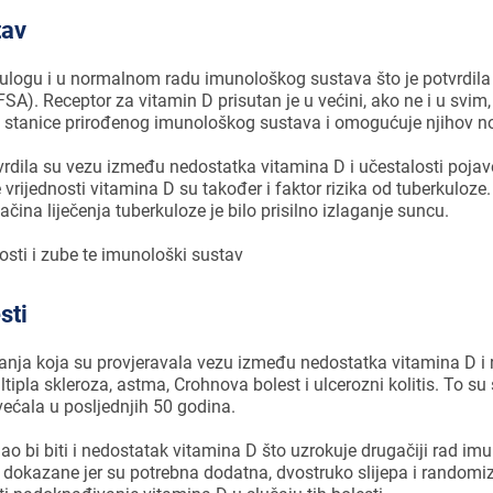
tav
ulogu i u normalnom radu imunološkog sustava što je potvrdila
FSA). Receptor za vitamin D prisutan je u većini, ako ne i u svi
 na stanice prirođenog imunološkog sustava i omogućuje njihov n
vrdila su vezu između nedostatka vitamina D i učestalosti pojave
ke vrijednosti vitamina D su također i faktor rizika od tuberkuloze.
ačina liječenja tuberkuloze je bilo prisilno izlaganje suncu.
sti
anja koja su provjeravala vezu između nedostatka vitamina D i
ltipla skleroza, astma, Crohnova bolest i ulcerozni kolitis. To su 
ećala u posljednjih 50 godina.
 bi biti i nedostatak vitamina D što uzrokuje drugačiji rad im
 dokazane jer su potrebna dodatna, dvostruko slijepa i randomiz