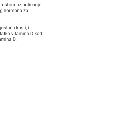
 fosfora uz poticanje
nog hormona za
ustoću kosti, i
tatka vitamina D kod
tamina D.
 za djetetovo