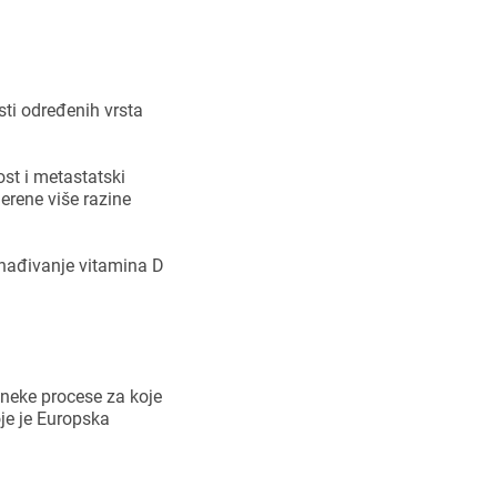
sti određenih vrsta
st i metastatski
erene više razine
nađivanje vitamina D
a neke procese za koje
oje je Europska