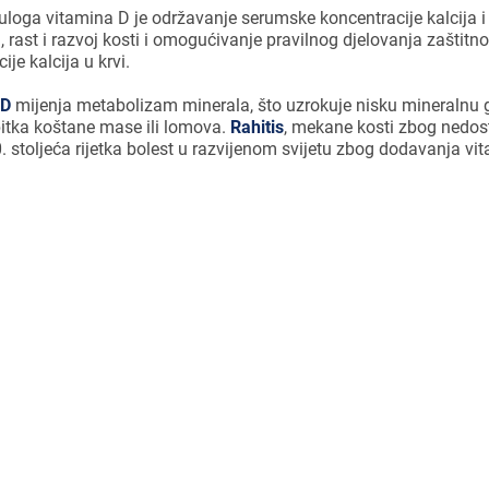
uloga vitamina D je održavanje serumske koncentracije kalcija i
a, rast i razvoj kosti i omogućivanje pravilnog djelovanja zaštit
je kalcija u krvi.
 D
mijenja metabolizam minerala, što uzrokuje nisku mineralnu g
itka koštane mase ili lomova.
Rahitis
, mekane kosti zbog nedos
0. stoljeća rijetka bolest u razvijenom svijetu zbog dodavanja vi
itamina D može imati teške posljedice
u kojima je najpoznatiji rahitis.