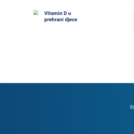
Vitamin D u
prehrani djece
Ko