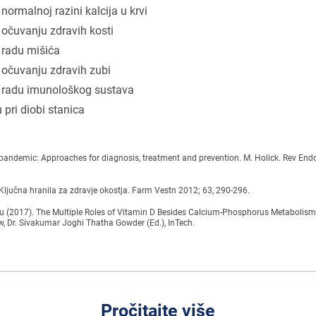
normalnoj razini kalcija u krvi
 očuvanju zdravih kosti
 radu mišića
 očuvanju zdravih zubi
i radu imunološkog sustava
 pri diobi stanica
 pandemic: Approaches for diagnosis, treatment and prevention. M. Holick. Rev End
. Ključna hranila za zdravje okostja. Farm Vestn 2012; 63, 290-296.
 (2017). The Multiple Roles of Vitamin D Besides Calcium-Phosphorus Metabolism, 
w, Dr. Sivakumar Joghi Thatha Gowder (Ed.), InTech.
Pročitajte više