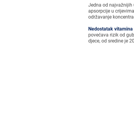
Jedna od najvažnijih 
apsorpcije u crijevim
održavanje koncentraci
Nedostatak vitamina
povećava rizik od gub
djece, od sredine je 2
Nedostatak v
zdravlje, međ