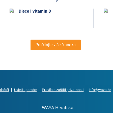
Djeca i vitamin D
Pročitajte više članaka
lačići
Uvjeti uporabe
Pravila o zaštiti privatnosti
info@waya.hr
WAYA Hrvatska