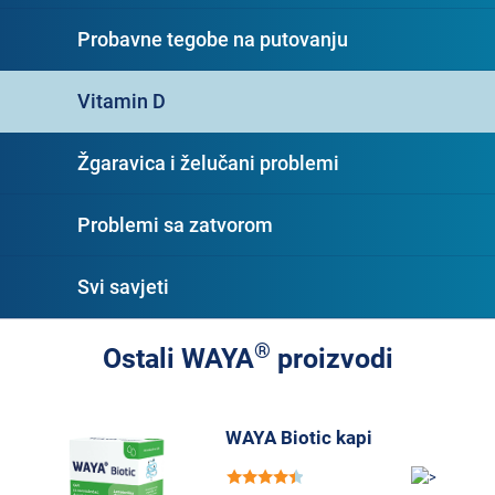
Probavne tegobe na putovanju
Vitamin D
Žgaravica i želučani problemi
Problemi sa zatvorom
Svi savjeti
®
Ostali WAYA
proizvodi
WAYA Biotic kapi