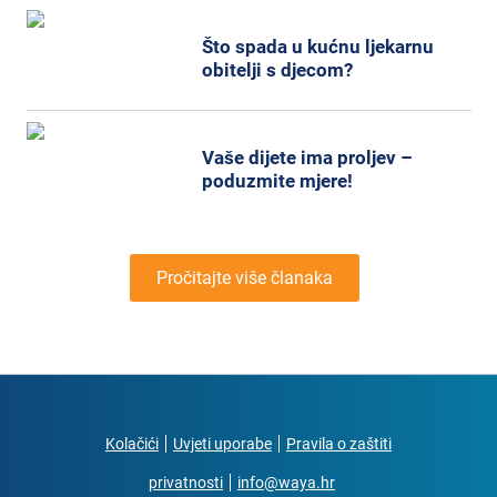
Što spada u kućnu ljekarnu
obitelji s djecom?
Vaše dijete ima proljev –
poduzmite mjere!
Pročitajte više članaka
Kolačići
Uvjeti uporabe
Pravila o zaštiti
privatnosti
info@waya.hr