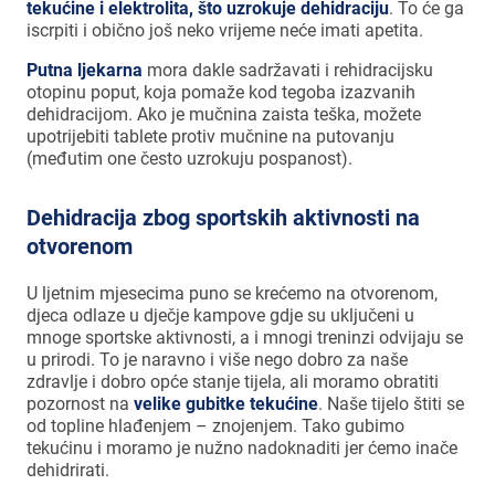
tekućine i elektrolita, što uzrokuje dehidraciju
. To će ga
iscrpiti i obično još neko vrijeme neće imati apetita.
Putna ljekarna
mora dakle sadržavati i rehidracijsku
otopinu poput, koja pomaže kod tegoba izazvanih
dehidracijom. Ako je mučnina zaista teška, možete
upotrijebiti tablete protiv mučnine na putovanju
(međutim one često uzrokuju pospanost).
Dehidracija zbog sportskih aktivnosti na
otvorenom
U ljetnim mjesecima puno se krećemo na otvorenom,
djeca odlaze u dječje kampove gdje su uključeni u
mnoge sportske aktivnosti, a i mnogi treninzi odvijaju se
u prirodi. To je naravno i više nego dobro za naše
zdravlje i dobro opće stanje tijela, ali moramo obratiti
pozornost na
velike gubitke tekućine
. Naše tijelo štiti se
od topline hlađenjem – znojenjem. Tako gubimo
tekućinu i moramo je nužno nadoknaditi jer ćemo inače
dehidrirati.